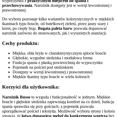
wypoczynku z
praktycznym miejscem do spania i
przechowywania
. Narożnik dostępny jest w wersji lewostronnej i
prawostronnej.
Do wyboru pozostaje kilka wariantów kolorystycznych w miękkich
tkaninach typu boucle, od butelkowej zieleni, przez jasny szary i
krem, po ciepły brąz.
Bogata paleta barw
pozwala dopasować
narożnik zarówno do stonowanych, jak i wyrazistych aranżacji.
Cechy produktu:
Miękka, obła bryła w charakterystycznym splocie boucle
Głębokie, wygodne siedziska i modułowa forma
Funkcja spania z płaską powierzchnią do wypoczynku
Pojemnik na pościel pod siedziskiem
Dostępny w wersji lewostronnej i prawostronnej
Miękkie tkaniny typu boucle w wielu kolorach
Korzyści dla użytkownika:
Narożnik Busso
to wygoda i funkcjonalność w jednym. Miękkie
boucle i głębokie siedziska zapewniają komfort na co dzień, funkcja
spania sprawdza się przy gościach, a pojemnik pozwala
uporządkować pościel i tekstylia. Możliwość wyboru strony i koloru
sprawia, że
łatwo dopasujesz mebel do konkretnego wnętrza
bez