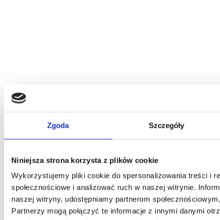
Zgoda
Szczegóły
Piano
Sofa rozkładana
Niniejsza strona korzysta z plików cookie
z pojemnikiem na pościel
Wykorzystujemy pliki cookie do spersonalizowania treści i r
społecznościowe i analizować ruch w naszej witrynie. Inform
Elegancka sofa z funkcją spania i pojemnikiem na pościel
1 953,00
zł
naszej witryny, udostępniamy partnerom społecznościowym
Najnizsza cena w ciagu ostatnich 30 dni:
1 953,00
zł
Partnerzy mogą połączyć te informacje z innymi danymi otr
Inne kolory