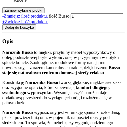
Alice 9
Zamów wybrane próbki
-
Zmniejsz ilość produktu.
ilość Busso
+
Zwiększ ilość produktu.
Dodaj do koszyka
Opis
Narożnik Busso
to miękki, przytulny mebel wypoczynkowy o
obłej, poduszkowej bryle wykończonej w przyjemnym w dotyku
splocie boucle. Zaokrąglone, modułowe formy nadają mu
nowoczesny, a zarazem kameralny charakter, dzięki czemu
Busso
staje się naturalnym centrum domowej strefy relaksu
.
Konstrukcję
Narożnika Busso
tworzą głębokie, miękkie siedziska
oraz wygodne oparcia, które zapewniają
komfort długiego,
swobodnego wypoczynku
. Wysunięta część narożna daje
dodatkową przestrzeń do wyciągnięcia nóg i rozłożenia się w
pełnym luzie.
Narożnik Busso
wyposażony jest w funkcję spania z rozkładaną,
płaską powierzchnią oraz w pojemnik na pościel ukryty pod
siedziskiem. To sprawia, że mebel łączy wygodę codziennego