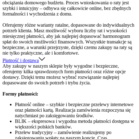
obciążania domowego budżetu. Proces wnioskowania o raty jest
szybki i intuicyjny – odbywa się całkowicie online, bez zbędnych
formalności i wychodzenia z domu.
Oferujemy różne warianty ratalne, dopasowane do indywidualnych
potrzeb klienta. Masz możliwość wyboru liczby rat i wysokości
miesięcznej płatności, aby jak najlepiej dopasować harmonogram
spłat do swoich możliwości finansowych. Wszystkie transakcje są
bezpieczne, a warunki przejrzyste, dzięki czemu zakupy na raty są
nie tylko praktyczne, ale i komfortowe.
Płatność i dostawa
Aby zakupy w naszym sklepie były wygodne i bezpieczne,
oferujemy kilka sprawdzonych form płatności oraz różne opcje
dostawy. Dzięki temu możesz wybrać rozwiązanie najlepiej
dopasowane do swoich potrzeb i trybu życia.
Formy płatności:
Płatność online – szybkie i bezpieczne przelewy internetowe
oraz płatności kartą. Realizacja zamówienia rozpoczyna się
natychmiast po zaksięgowaniu środków.
BLIK – ekspresowa i wygodna metoda płatności dostępna w
większości polskich banków.
Przelew tradycyjny – zamówienie realizujemy po
zaksięgowaniu wpłaty na naszym koncie. Czas