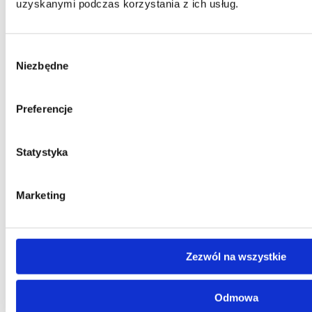
uzyskanymi podczas korzystania z ich usług.
+ wiecej kolorow (10)
Wybór
Niezbędne
zgody
Wybierz opcje
Ten produkt ma wiele wariantów. Opcje
można wybrać na stronie produktu
Sprawdź też inne produkty
Preferencje
Statystyka
Marketing
Zezwól na wszystkie
Odmowa