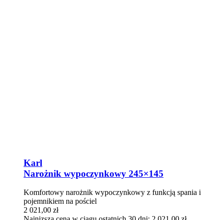
Karl
Narożnik wypoczynkowy 245×145
Komfortowy narożnik wypoczynkowy z funkcją spania i
pojemnikiem na pościel
2 021,00
zł
Najnizsza cena w ciagu ostatnich 30 dni:
2 021,00
zł