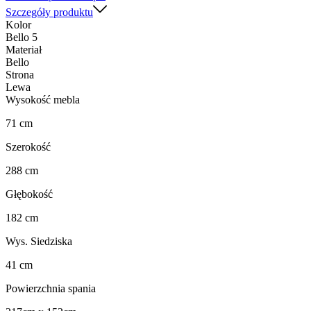
Szczegóły produktu
Kolor
Bello 5
Materiał
Bello
Strona
Lewa
Wysokość mebla
71 cm
Szerokość
288 cm
Głębokość
182 cm
Wys. Siedziska
41 cm
Powierzchnia spania