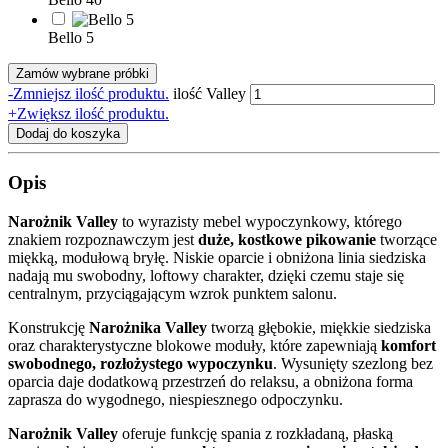
Bello 5
Zamów wybrane próbki
-
Zmniejsz ilość produktu.
ilość Valley
+
Zwiększ ilość produktu.
Dodaj do koszyka
Opis
Narożnik Valley
to wyrazisty mebel wypoczynkowy, którego
znakiem rozpoznawczym jest
duże, kostkowe pikowanie
tworzące
miękką, modułową bryłę. Niskie oparcie i obniżona linia siedziska
nadają mu swobodny, loftowy charakter, dzięki czemu staje się
centralnym, przyciągającym wzrok punktem salonu.
Konstrukcję
Narożnika Valley
tworzą głębokie, miękkie siedziska
oraz charakterystyczne blokowe moduły, które zapewniają
komfort
swobodnego, rozłożystego wypoczynku
. Wysunięty szezlong bez
oparcia daje dodatkową przestrzeń do relaksu, a obniżona forma
zaprasza do wygodnego, niespiesznego odpoczynku.
Narożnik Valley
oferuje funkcję spania z rozkładaną, płaską