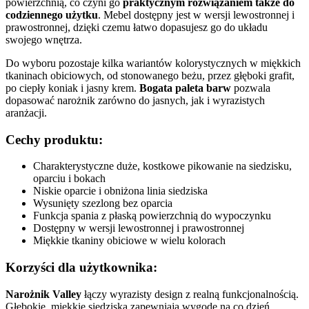
powierzchnią, co czyni go
praktycznym rozwiązaniem także do
codziennego użytku
. Mebel dostępny jest w wersji lewostronnej i
prawostronnej, dzięki czemu łatwo dopasujesz go do układu
swojego wnętrza.
Do wyboru pozostaje kilka wariantów kolorystycznych w miękkich
tkaninach obiciowych, od stonowanego beżu, przez głęboki grafit,
po ciepły koniak i jasny krem.
Bogata paleta barw
pozwala
dopasować narożnik zarówno do jasnych, jak i wyrazistych
aranżacji.
Cechy produktu:
Charakterystyczne duże, kostkowe pikowanie na siedzisku,
oparciu i bokach
Niskie oparcie i obniżona linia siedziska
Wysunięty szezlong bez oparcia
Funkcja spania z płaską powierzchnią do wypoczynku
Dostępny w wersji lewostronnej i prawostronnej
Miękkie tkaniny obiciowe w wielu kolorach
Korzyści dla użytkownika:
Narożnik Valley
łączy wyrazisty design z realną funkcjonalnością.
Głębokie, miękkie siedziska zapewniają wygodę na co dzień,