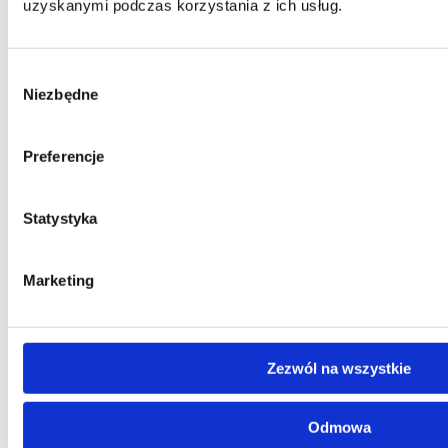
uzyskanymi podczas korzystania z ich usług.
Sofa rozkładana
z pojemnikiem na pościel
Wybór
Elegancka sofa z funkcją spania i pojemnikiem na pościel
Niezbędne
1 953,00
zł
zgody
Najnizsza cena w ciagu ostatnich 30 dni:
1 953,00
zł
Inne kolory
Preferencje
+ wiecej kolorow (10)
Statystyka
Wybierz opcje
Ten produkt ma wiele wariantów. Opcje
można wybrać na stronie produktu
Marketing
Sprawdź też inne produkty
Zezwól na wszystkie
Odmowa