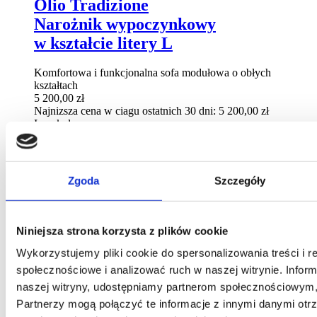
Olio Tradizione
Narożnik wypoczynkowy
w kształcie litery L
Komfortowa i funkcjonalna sofa modułowa o obłych
kształtach
5 200,00
zł
Najnizsza cena w ciagu ostatnich 30 dni:
5 200,00
zł
Inne kolory
+ wiecej kolorow (1)
Zgoda
Szczegóły
Wybierz opcje
Ten produkt ma wiele wariantów. Opcje
można wybrać na stronie produktu
Niniejsza strona korzysta z plików cookie
Wykorzystujemy pliki cookie do spersonalizowania treści i r
społecznościowe i analizować ruch w naszej witrynie. Inform
naszej witryny, udostępniamy partnerom społecznościowym
Partnerzy mogą połączyć te informacje z innymi danymi otr