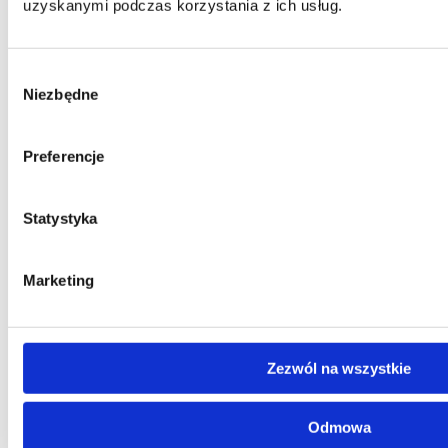
uzyskanymi podczas korzystania z ich usług.
Wybór
Niezbędne
zgody
Preferencje
Statystyka
Marketing
Olio Primo
Nowoczesny narożnik
Zezwól na wszystkie
w kształcie litery U
Odmowa
Komfortowa i funkcjonalna sofa modułowa o obłych